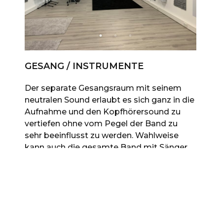
GESANG / INSTRUMENTE
Der separate Gesangsraum mit seinem
neutralen Sound erlaubt es sich ganz in die
Aufnahme und den Kopfhörersound zu
vertiefen ohne vom Pegel der Band zu
sehr beeinflusst zu werden. Wahlweise
kann auch die gesamte Band mit Sänger
im großen Aufnahmeraum spielen um das
richtige Feeling in die Aufnahme zu
bekommen. Dann kann wenn nötig mit
Gobos für die notwendige Trennung
zwischen den Mikrofonen gesorgt werden.